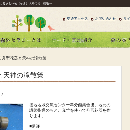
ふるさと〜杣（そま）入りの地 徳地〜
交通アクセス
お問い合わせ
サ
る舟型花器と天神の滝散策
と天神の滝散策
日）
徳地地域交流センター串分館集合後、地元の
講師指導のもと、真竹を使って舟形花器を作
ります。
■講師