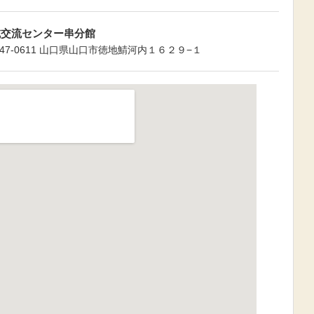
域交流センター串分館
747-0611 山口県山口市徳地鯖河内１６２９−１