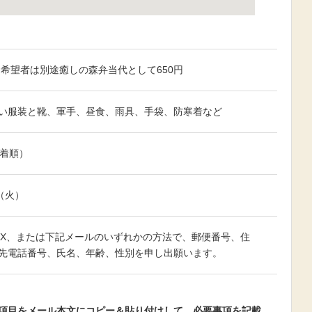
図で見る
円※希望者は別途癒しの森弁当代として650円
い服装と靴、軍手、昼食、雨具、手袋、防寒着など
先着順）
（火）
AX、または下記メールのいずれかの方法で、郵便番号、住
先電話番号、氏名、年齢、性別を申し出願います。
こちらへ
項目をメール本文にコピー＆貼り付けして、必要事項を記載