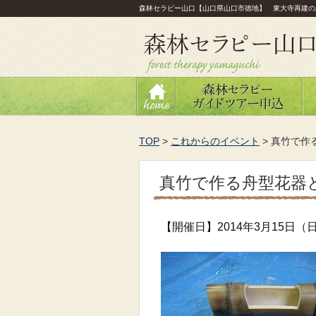
森林セラピー山口【山口県山口市徳地】 東大寺再建の
TOP
>
これからのイベント
>
真竹で作
真竹で作る舟型花器
【開催日】2014年3月15日（