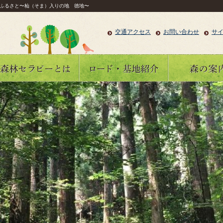
ふるさと〜杣（そま）入りの地 徳地〜
交通アクセス
お問い合わせ
サ