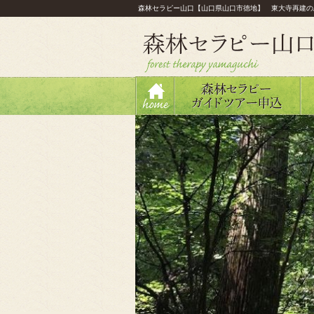
森林セラピー山口【山口県山口市徳地】 東大寺再建の