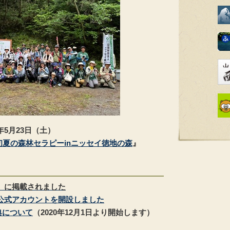
6年5月23日（土）
初夏の森林セラピーinニッセイ徳地の森
』
」に掲載されました
E公式アカウントを開設しました
典について
（2020年12月1日より開始します）