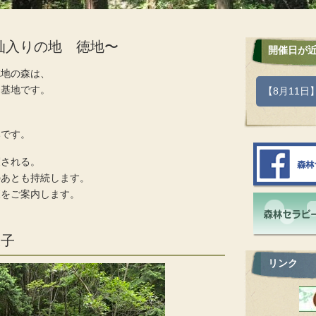
杣入りの地 徳地〜
開催日が
徳地の森は、
ー基地です。
【8月11
を
みです。
癒される。
のあとも持続します。
森をご案内します。
様子
リンク