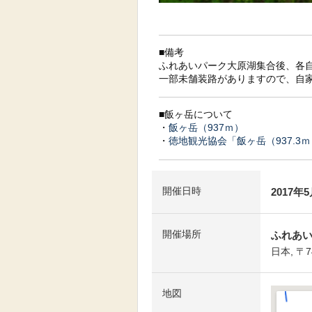
■備考
ふれあいパーク大原湖集合後、各自
一部未舗装路がありますので、自
■飯ヶ岳について
・
飯ヶ岳（937ｍ）
・
徳地観光協会「飯ヶ岳（937.3
開催日時
2017年
開催場所
ふれあ
日本, 〒
地図