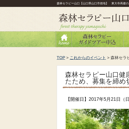
森林セラピー山口【山口県山口市徳地】 東大寺再建の
TOP
>
これからのイベント
>
森林セラ
森林セラピー山口健
たため、募集を締め
【開催日】2017年5月21日（