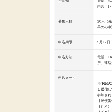
持参物
昼食、飲
雨具、レ
募集人数
20人（
早めの申
申込期限
5月17
申込方法
電話、F
所、連絡
申込メール
メールは
※下記の
し送信し
参加され
【郵便番
【住所】