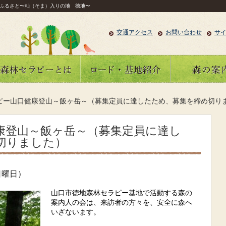
ふるさと〜杣（そま）入りの地 徳地〜
交通アクセス
お問い合わせ
サ
ピー山口健康登山～飯ヶ岳～（募集定員に達したため、募集を締め切り
康登山～飯ヶ岳～（募集定員に達し
切りました）
日曜日）
山口市徳地森林セ
ラピー基地で活動する森の
案内人の会は、来訪者の方々を、安全に森へ
いざないます。