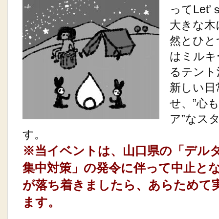
ってLet
大きな木
然とひと
はミルキ
るテント
新しい日
せ、”心
ア”なス
す。
※当イベントは、山口県の「デル
集中対策」の発令に伴って中止と
が落ち着きましたら、あらためて
ます。