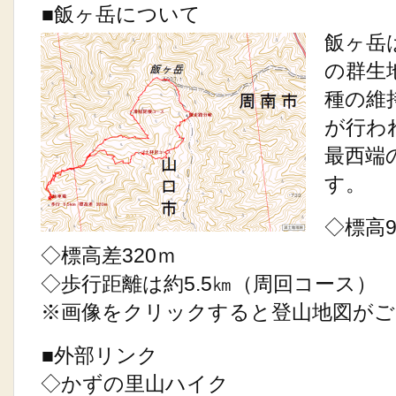
■飯ヶ岳について
飯ヶ岳
の群生
種の維
が行わ
最西端
す。
◇標高9
◇標高差320ｍ
◇歩行距離は約5.5㎞（周回コース）
※画像をクリックすると登山地図がご
■外部リンク
◇かずの里山ハイク