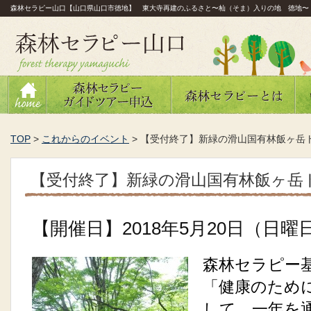
森林セラピー山口【山口県山口市徳地】 東大寺再建のふるさと〜杣（そま）入りの地 徳地〜
TOP
>
これからのイベント
>
【受付終了】新緑の滑山国有林飯ヶ岳
【受付終了】新緑の滑山国有林飯ヶ岳
【開催日】2018年5月20日（日曜
森林セラピー
「健康のため
して、一年を