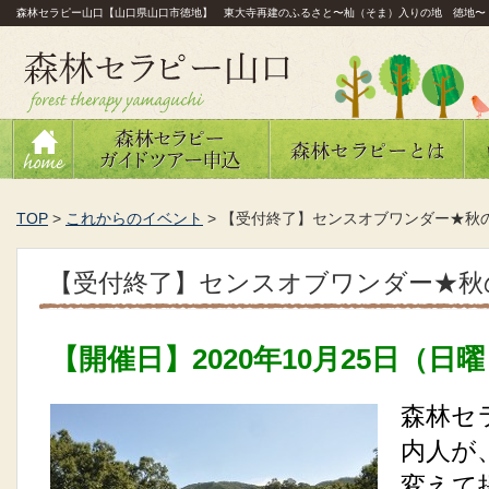
森林セラピー山口【山口県山口市徳地】 東大寺再建のふるさと〜杣（そま）入りの地 徳地〜
TOP
>
これからのイベント
>
【受付終了】センスオブワンダー★秋
【受付終了】センスオブワンダー★秋
【開催日】2020年10月25日（日
森林セ
内人が
変えて