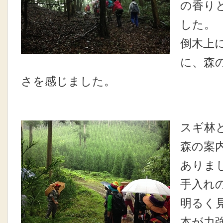
の香り
した。
倒木上
に、森
さを感じました。
スギ林
森の案
ありま
手入れ
明るく
本が力