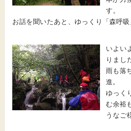
す。
お話を聞いたあと、ゆっくり「森呼吸
いよい
りまし
雨も落
進。
ゆっく
む余裕
うなご