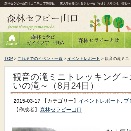
森林セラピー山口【山口県山口市徳地】 東大寺再建のふるさと〜杣（そま）入りの地 徳地〜
TOP
>
これまでのイベント一覧
>
イベントレポート
>
観音の滝ミニ
観音の滝ミニトレッキング～
いの滝～（8月24日）
2015-03-17
【カテゴリー】
イベントレポート
,
ブ
【作成者】
森林セラピー山口