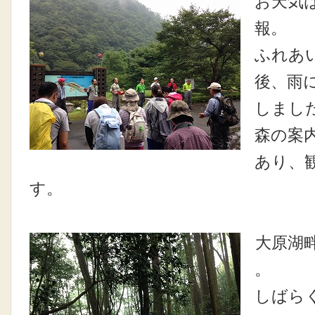
お天気
報。
ふれあ
後、雨
しまし
森の案
あり、
す。
大原湖
。
しばら