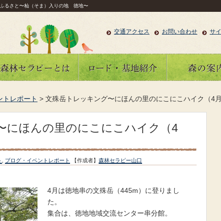
ふるさと〜杣（そま）入りの地 徳地〜
交通アクセス
お問い合わせ
サ
ントレポート
>
文殊岳トレッキング〜にほんの里のにこにこハイク（4月
〜にほんの里のにこにこハイク（4
ト
,
ブログ・イベントレポート
【作成者】
森林セラピー山口
4月は徳地串の文殊岳（445m）に登りまし
た。
集合は、徳地地域交流センター串分館。