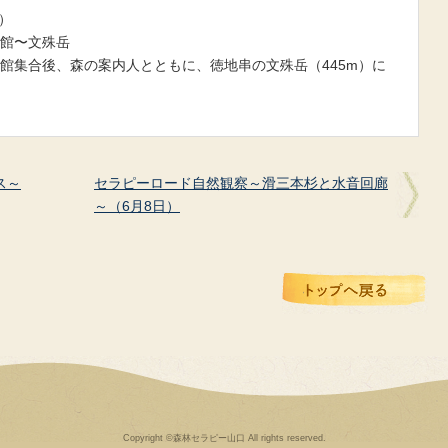
）
館〜文殊岳
館集合後、森の案内人とともに、徳地串の文殊岳（445m）に
ス～
セラピーロード自然観察～滑三本杉と水音回廊
～（6月8日）
Copyright ©森林セラピー山口 All rights reserved.