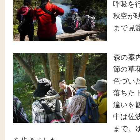
呼吸を
秋空が
まで見
森の案
節の草
色づい
落ちた
違いを
中は佐
まで、ゆ