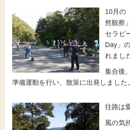
10月
然観察
セラピ
Day」
れまし
集合後
準備運動を行い、散策に出発しました
往路は
風の気