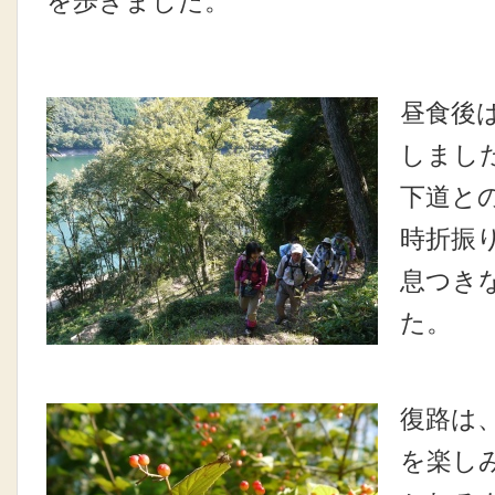
を歩きました。
昼食後
しまし
下道と
時折振
息つき
た。
復路は
を楽し