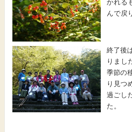
かれる
んで戻
終了後
りまし
季節の
り見つ
過ごし
た。