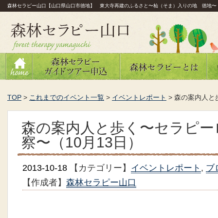
森林セラピー山口【山口県山口市徳地】 東大寺再建のふるさと〜杣（そま）入りの地 徳地〜
TOP
>
これまでのイベント一覧
>
イベントレポート
>
森の案内人と
森の案内人と歩く〜セラピー
察〜（10月13日）
2013-10-18
【カテゴリー】
イベントレポート
,
ブ
【作成者】
森林セラピー山口