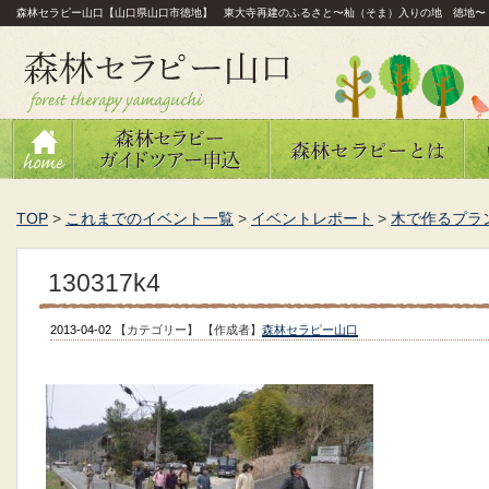
森林セラピー山口【山口県山口市徳地】 東大寺再建のふるさと〜杣（そま）入りの地 徳地〜
TOP
>
これまでのイベント一覧
>
イベントレポート
>
木で作るプラ
130317k4
2013-04-02
【カテゴリー】
【作成者】
森林セラピー山口