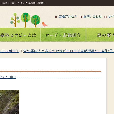
ふるさと〜杣（そま）入りの地 徳地〜
交通アクセス
お問い合わせ
サ
ントレポート
>
森の案内人と歩く〜セラピーロード自然観察〜（4月7日
セラピー山口