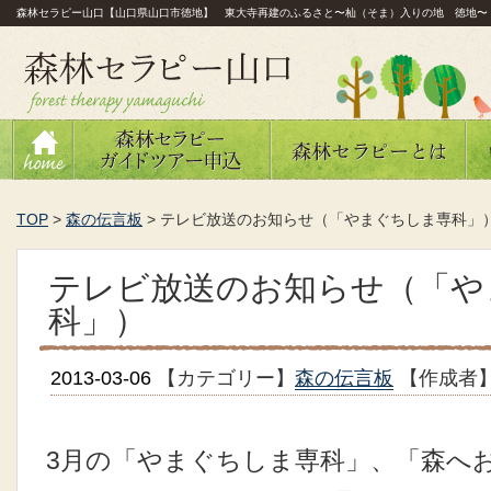
森林セラピー山口【山口県山口市徳地】 東大寺再建のふるさと〜杣（そま）入りの地 徳地〜
TOP
>
森の伝言板
>
テレビ放送のお知らせ（「やまぐちしま専科」
テレビ放送のお知らせ（「や
科」）
2013-03-06
【カテゴリー】
森の伝言板
【作成者
3月の「やまぐちしま専科」、「森へ