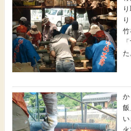
り
り
竹
「
た
か
飯
い
火