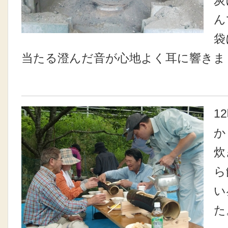
ん
袋
当たる澄んだ音が心地よく耳に響きま
1
か
炊
ら
い
た