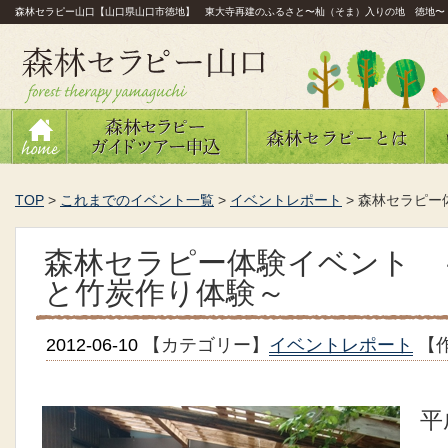
森林セラピー山口【山口県山口市徳地】 東大寺再建のふるさと〜杣（そま）入りの地 徳地〜
TOP
>
これまでのイベント一覧
>
イベントレポート
>
森林セラピー
森林セラピー体験イベント 
と竹炭作り体験～
2012-06-10
【カテゴリー】
イベントレポート
【
平