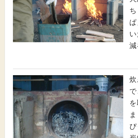
ち
ぱ
い
減
炊
で
を
ま
ぴ
炭