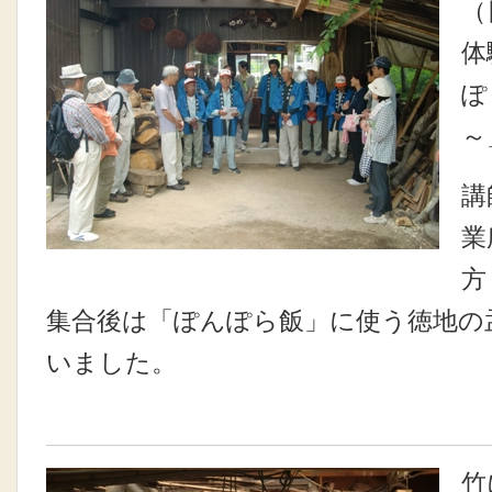
（
体
ぽ
～
講
業
方
集合後は「ぽんぽら飯」に使う徳地の
いました。
竹