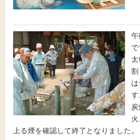
午
で
太
割
は
す
炭
火
上る煙を確認して終了となりました。