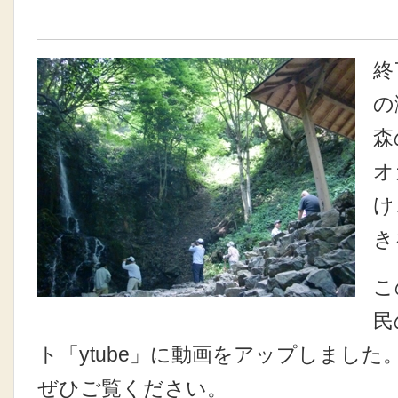
終
の
森
オ
け
き
こ
民
ト「ytube」に動画をアップしました
ぜひご覧ください。