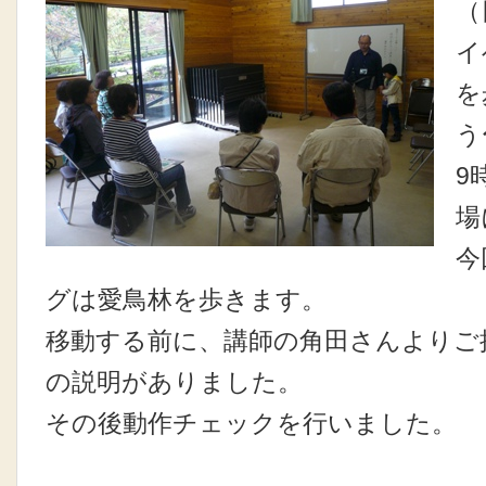
（
イ
を
う
9
場
今
グは愛鳥林を歩きます。
移動する前に、講師の角田さんよりご
の説明がありました。
その後動作チェックを行いました。