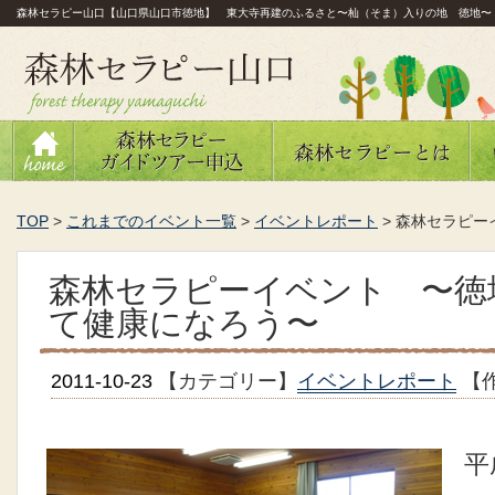
森林セラピー山口【山口県山口市徳地】 東大寺再建のふるさと〜杣（そま）入りの地 徳地〜
TOP
>
これまでのイベント一覧
>
イベントレポート
>
森林セラピー
森林セラピーイベント 〜徳
て健康になろう〜
2011-10-23
【カテゴリー】
イベントレポート
【
平