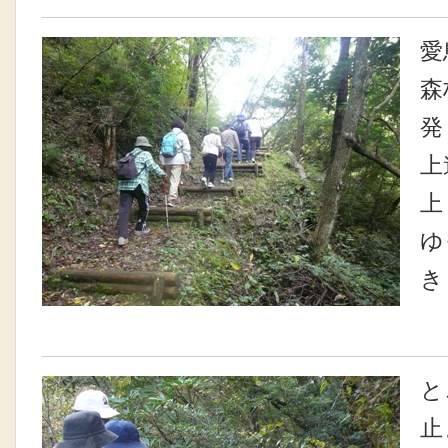
愛
森
発
上
上
ゆ
き
と
止