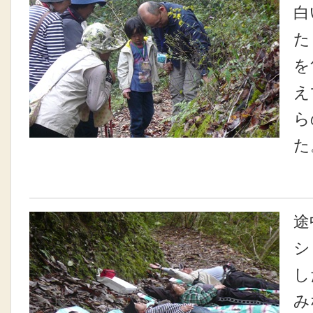
白
た
を
え
ら
た
途
シ
し
み