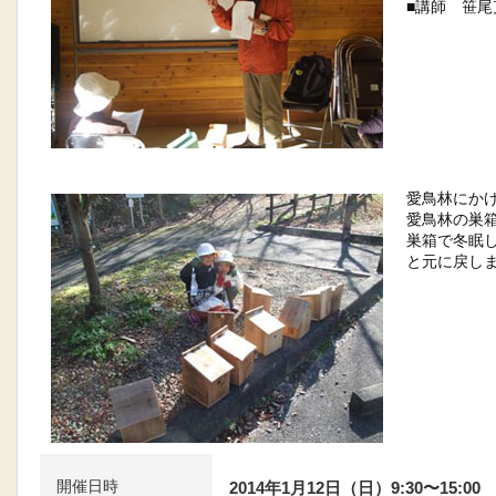
■講師 笹
愛鳥林にか
愛鳥林の巣
巣箱で冬眠
と元に戻し
開催日時
2014年1月12日（日）9:30〜15:00