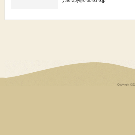
ytherapy@c-able.ne.jp
Copyright ©