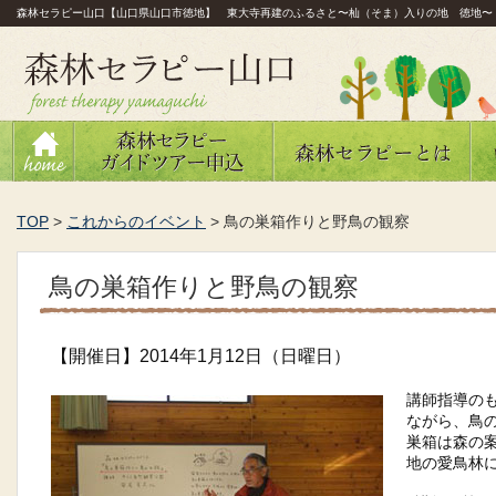
森林セラピー山口【山口県山口市徳地】 東大寺再建のふるさと〜杣（そま）入りの地 徳地〜
TOP
>
これからのイベント
>
鳥の巣箱作りと野鳥の観察
鳥の巣箱作りと野鳥の観察
【開催日】2014年1月12日（日曜日）
講師指導の
ながら、鳥
巣箱は森の
地の愛鳥林