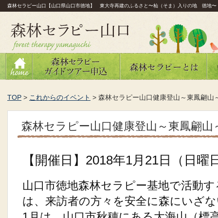
森林セラピー山口【山口県山口市徳地】 東大寺再建のふるさと〜杣（そま）入りの地 徳地〜
TOP
>
これからのイベント
>
森林セラピー山口健康登山～東鳳翩山
森林セラピー山口健康登山～東鳳翩山
【開催日】2018年1月21日（日曜
山口市徳地森林セラピー基地で活動す
は、来訪者の方々を安全に森にいざな
1月は、山口市秋穂にある大海山（標高3